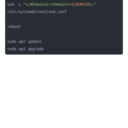
sed -i 
"s/#Domains=/Domains=
${DOMAIN}
/"
/etc/systemd/resolved.conf

reboot

sudo apt update

sudo apt upgrade