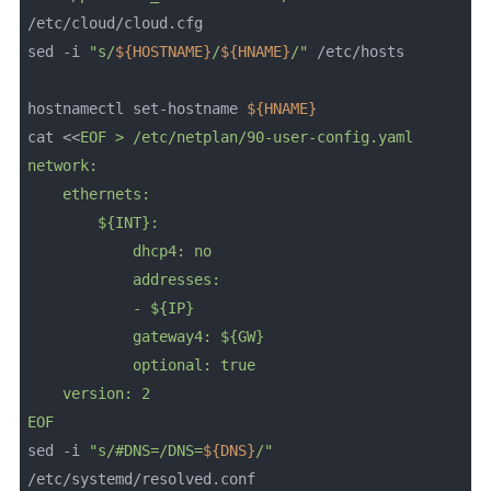
/etc/cloud/cloud.cfg

sed -i 
"s/
${HOSTNAME}
/
${HNAME}
/"
 /etc/hosts

hostnamectl set-hostname 
${HNAME}
cat <<
EOF > /etc/netplan/90-user-config.yaml

network:

    ethernets:

        ${INT}:

            dhcp4: no

            addresses:

            - ${IP}

            gateway4: ${GW}

            optional: true

    version: 2

EOF
sed -i 
"s/#DNS=/DNS=
${DNS}
/"
/etc/systemd/resolved.conf
